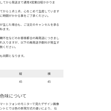
してから発送まで通常4営業日程かかりま
てから１点１点、心をこめて生産しています
に時間がかかる事をご了承ください。
が生じた場合も、ご注文のキャンセルを承る
ねます。
期不在などのお客様都合の再発送につきまし
れ入りますが、以下の再発送手数料が発生す
赦ください。
も同額となります。
縦
横
45
45
色味について
マートフォンのモニターで見たデザイン画像
ントとでは色の表現方式の違いにより、 仕