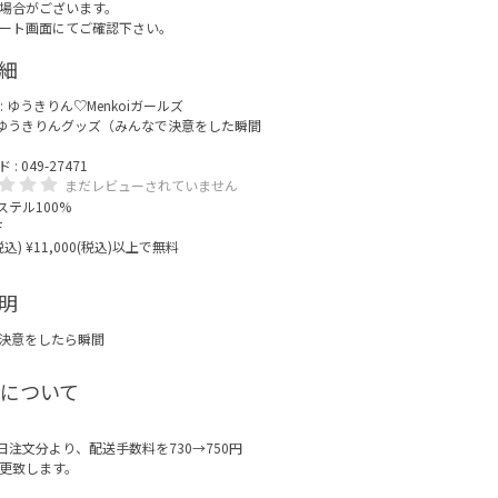
場合がございます。
ート画面にてご確認下さい。
細
:
ゆうきりん♡Menkoiガールズ
ゆうきりんグッズ（みんなで決意をした瞬間
 049-27471
まだレビューされていません
エステル100%
F
(税込) ¥11,000(税込)以上で無料
明
決意をしたら瞬間
について
月1日注文分より、配送手数料を730→750円
更致します。