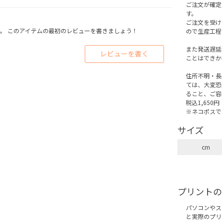
ご注文が確定
す。
ご注文を受け
。 このアイテムの最初のレビューを書きましょう！
ので生産工程
また発送遅延
レビューを書く
ことはできか
住所不明・長
ては、大変恐
ること、ご容
税込1,650円
※ネコポスで
サイズ
cm
プリントの
パソコンやス
と実際のプリ