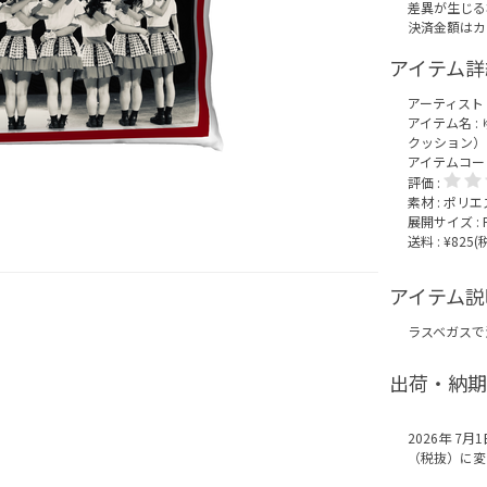
差異が生じる
決済金額はカ
アイテム詳
アーティスト 
アイテム名 :
クッション）
アイテムコード :
評価 :
素材 : ポリ
展開サイズ : 
送料 : ¥825
アイテム説
ラスベガスで
出荷・納期
2026年 7
（税抜）に変