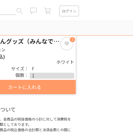
ログイン
閉じる
ゆうきりんグッズ（みんなで決意をした瞬間クッション）
1
ョン
込)
ホワイト
サイズ：
F
個数：
カートに入れる
ついて
、各商品の税抜価格の小計に対して消費税を
額としております。
商品の税込価格の合計額と決済金額との間に