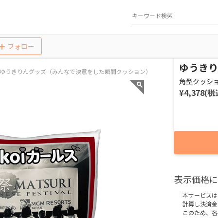
フォロー
ゆうきりんグッズ（みんなで決意をした瞬間クッション）
角型クッシ
¥4,378(税
表示価格に
本サービスは
計算し決済金
このため、各