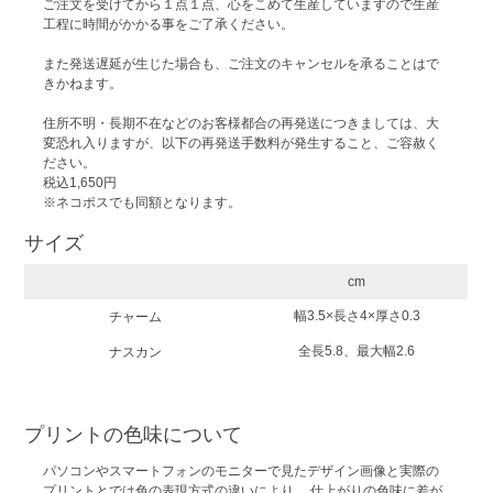
ご注文を受けてから１点１点、心をこめて生産していますので生産
工程に時間がかかる事をご了承ください。
また発送遅延が生じた場合も、ご注文のキャンセルを承ることはで
きかねます。
住所不明・長期不在などのお客様都合の再発送につきましては、大
変恐れ入りますが、以下の再発送手数料が発生すること、ご容赦く
ださい。
税込1,650円
※ネコポスでも同額となります。
サイズ
cm
幅3.5×長さ4×厚さ0.3
チャーム
全長5.8、最大幅2.6
ナスカン
プリントの色味について
パソコンやスマートフォンのモニターで見たデザイン画像と実際の
プリントとでは色の表現方式の違いにより、 仕上がりの色味に差が