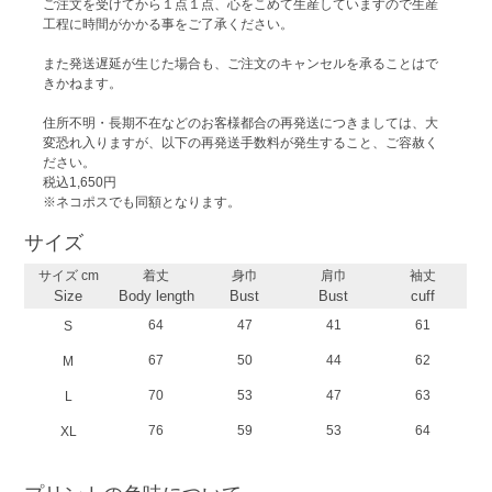
ご注文を受けてから１点１点、心をこめて生産していますので生産
工程に時間がかかる事をご了承ください。
また発送遅延が生じた場合も、ご注文のキャンセルを承ることはで
きかねます。
住所不明・長期不在などのお客様都合の再発送につきましては、大
変恐れ入りますが、以下の再発送手数料が発生すること、ご容赦く
ださい。
税込1,650円
※ネコポスでも同額となります。
サイズ
サイズ cm
着丈
身巾
肩巾
袖丈
Size
Body length
Bust
Bust
cuff
64
47
41
61
S
67
50
44
62
M
70
53
47
63
L
76
59
53
64
XL