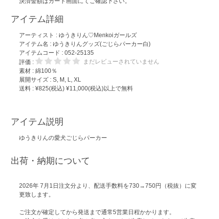
決済金額はカート画面にてご確認下さい。
アイテム詳細
アーティスト :
ゆうきりん♡Menkoiガールズ
アイテム名 :
ゆうきりんグッズ(ごじらパーカー白)
アイテムコード : 052-25135
まだレビューされていません
評価 :
素材 : 綿100％
展開サイズ : S, M, L, XL
送料 : ¥825(税込) ¥11,000(税込)以上で無料
アイテム説明
ゆうきりんの愛犬ごじらパーカー
出荷・納期について
2026年 7月1日注文分より、配送手数料を730→750円（税抜）に変
更致します。
ご注文が確定してから発送まで通常5営業日程かかります。