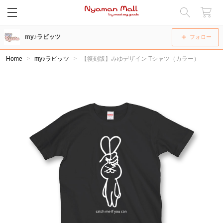
閉じる
my♪ラビッツ
フォロー
Home
my♪ラビッツ
【復刻版】みゆデザイン Tシャツ（カラー）