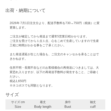
出荷・納期について
2026年 7月1日注文分より、配送手数料を730→750円（税抜）に変
更致します。
ご注文が確定してから発送まで通常5営業日程かかります。
ご注文を受けてから１点１点、心をこめて生産していますので生産
工程に時間がかかる事をご了承ください。
また発送遅延が生じた場合も、ご注文のキャンセルを承ることはで
きかねます。
住所不明・長期不在などのお客様都合の再発送につきましては、大
変恐れ入りますが、以下の再発送手数料が発生すること、ご容赦く
ださい。
税込1,650円
※ネコポスでも同額となります。
サイズ
サイズ cm
着丈
身巾
袖丈
Size
Body length
Bust
cuff