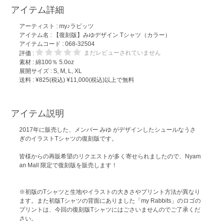
アイテム詳細
アーティスト :
my♪ラビッツ
アイテム名 :
【復刻版】みゆデザイン Tシャツ（カラー）
アイテムコード : 068-32504
まだレビューされていません
評価 :
素材 : 綿100％ 5.0oz
展開サイズ : S, M, L, XL
送料 : ¥825(税込) ¥11,000(税込)以上で無料
アイテム説明
2017年に販売した、メンバー みゆ がデザインしたシュールなうさ
ぎのイラストTシャツの復刻版です。
皆様からの再販希望のリクエストが多く寄せられましたので、Nyam
an Mall 限定で復刻版を販売します！
※初版のTシャツと生地やイラストの大きさやプリント方法が異なり
ます。また初版Tシャツの背面にありました「my Rabbits」のロゴの
プリントは、今回の復刻版Tシャツにはごさいませんのでご了承くだ
さい。