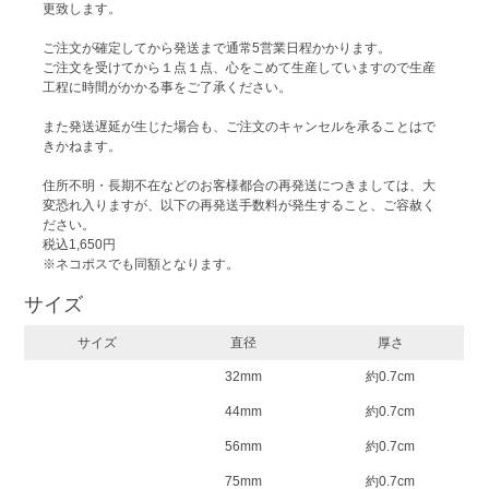
更致します。
ご注文が確定してから発送まで通常5営業日程かかります。
ご注文を受けてから１点１点、心をこめて生産していますので生産
工程に時間がかかる事をご了承ください。
また発送遅延が生じた場合も、ご注文のキャンセルを承ることはで
きかねます。
住所不明・長期不在などのお客様都合の再発送につきましては、大
変恐れ入りますが、以下の再発送手数料が発生すること、ご容赦く
ださい。
税込1,650円
※ネコポスでも同額となります。
サイズ
サイズ
直径
厚さ
32mm
約0.7cm
44mm
約0.7cm
56mm
約0.7cm
75mm
約0.7cm