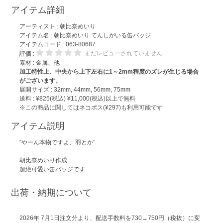
アイテム詳細
アーティスト :
朝比奈めいり
アイテム名 :
朝比奈めいり てんしがいる缶バッジ
アイテムコード : 063-80687
まだレビューされていません
評価 :
素材 : 金属、他
加工特性上、中央から上下左右に1～2mm程度のズレが生じる場合
がございます。
展開サイズ : 32mm, 44mm, 56mm, 75mm
送料 : ¥825(税込) ¥11,000(税込)以上で無料
※この商品に関してはネコポス(¥297)も利用可能です
アイテム説明
“やーん本物ですよ、羽とか”
朝比奈めいり作成
超絶可愛い缶バッジです
出荷・納期について
2026年 7月1日注文分より、配送手数料を730→750円（税抜）に変