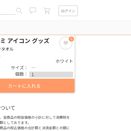
ログイン
閉じる
ミ アイコン グッズ
0
チタオル
)
ホワイト
サイズ：
―
個数：
カートに入れる
ついて
、各商品の税抜価格の小計に対して消費税を
額としております。
商品の税込価格の合計額と決済金額との間に