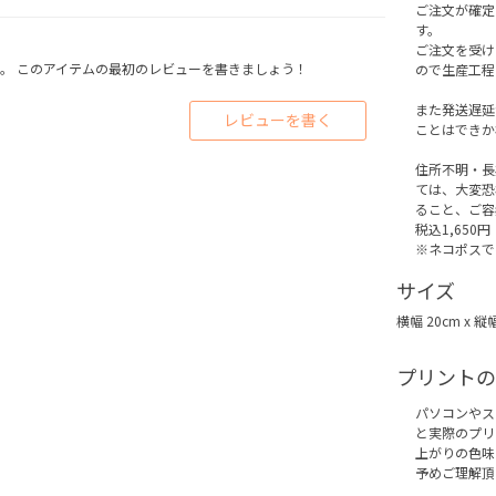
ご注文が確定
す。
ご注文を受け
。 このアイテムの最初のレビューを書きましょう！
ので生産工程
また発送遅延
レビューを書く
ことはできか
住所不明・長
ては、大変恐
ること、ご容
税込1,650円
※ネコポスで
サイズ
横幅 20cm x 縦
プリントの
パソコンやス
と実際のプリ
上がりの色味
予めご理解頂