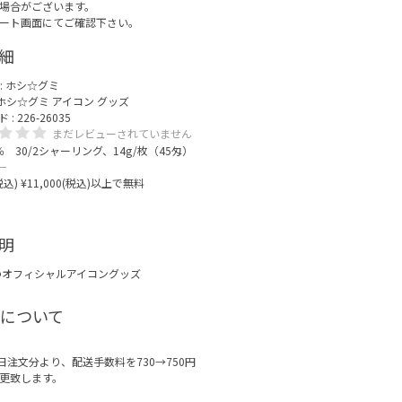
場合がございます。
ート画面にてご確認下さい。
細
:
ホシ☆グミ
ホシ☆グミ アイコン グッズ
 226-26035
まだレビューされていません
0％ 30/2シャーリング、14g/枚（45匁）
―
(税込) ¥11,000(税込)以上で無料
明
のオフィシャルアイコングッズ
について
月1日注文分より、配送手数料を730→750円
更致します。