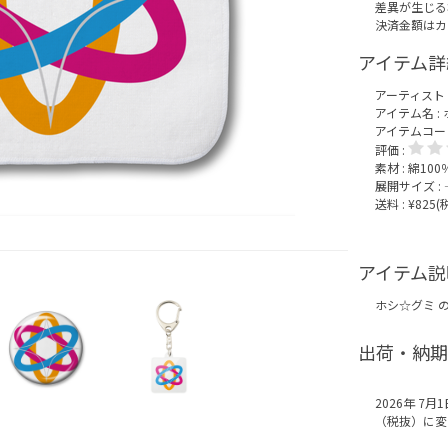
差異が生じる
決済金額はカ
アイテム詳
アーティスト 
アイテム名 :
アイテムコード :
評価 :
素材 : 綿10
展開サイズ : 
送料 : ¥825
アイテム説
ホシ☆グミ 
出荷・納期
2026年 7
（税抜）に変