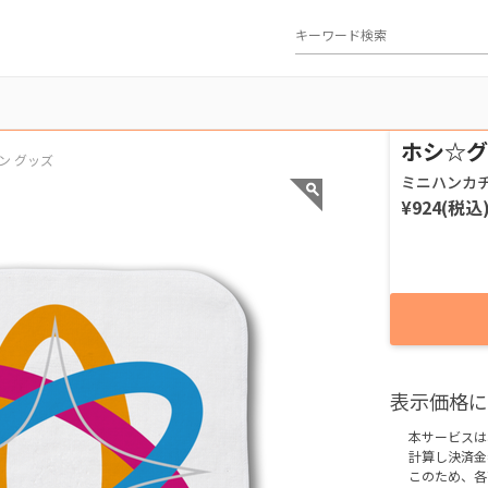
ホシ☆グ
ン グッズ
ミニハンカ
¥924(税込
表示価格に
本サービスは
計算し決済金
このため、各