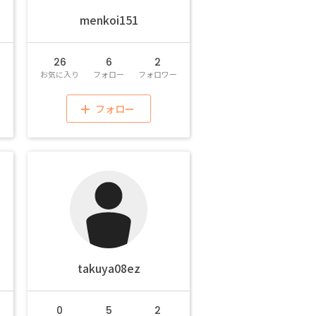
menkoi151
26
6
2
ー
お気に入り
フォロー
フォロワー
フォロー
takuya08ez
0
5
2