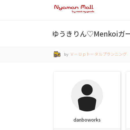
ゆうきりん♡Menkoiガ
Ｖ－Ｕｐトータルプランニング
by
danboworks