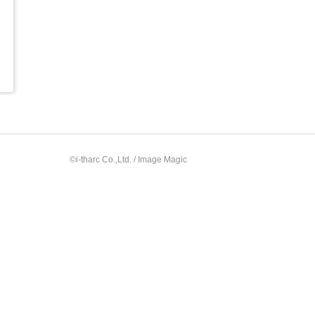
ー
©i-tharc Co.,Ltd. / Image Magic