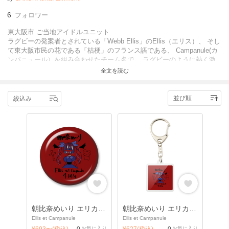
6
フォロワー
東大阪市 ご当地アイドルユニット
ラグビーの発案者とされている「Webb Ellis」のEllis（エリス）、 そし
て東大阪市民の花である「桔梗」のフランス語である、 Campanule(カ
ンパニュール）を組み合わせたチーム名で、 ラグビーのように熱く激
しく、そして桔梗の花のように美しい パフォーマンスで活躍中
全文を読む
絞込み
朝比奈めいり エリカン4周年缶バッジ
朝比奈めいり エリカン4周年キーホルダー
Ellis et Campanule
Ellis et Campanule
¥693〜(税込)
0
お気に入り
¥627(税込)
0
お気に入り