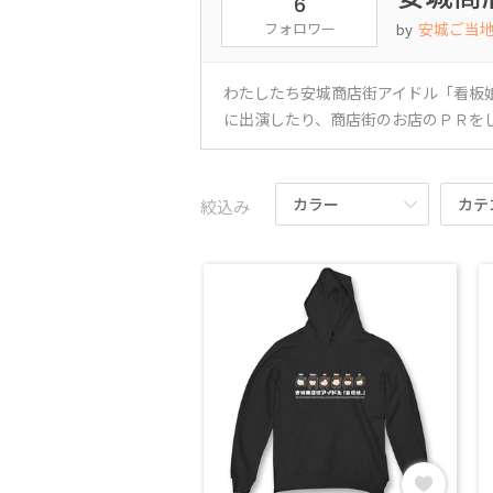
6
フォロワー
安城ご当
by
わたしたち安城商店街アイドル「看板
に出演したり、商店街のお店のＰＲを
カラー
カテ
絞込み