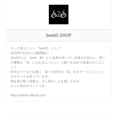
SeedS SHOP
ロック系ユニット「SeedS」として
2020年12月から活動開始！！
SeedSとは、seed〈種〉から自身が持っている魅力を生かし、個々
の素敵な「花」になれるようにという願いを込めて結成されたユニ
ット。
担当カラーなどは無く、各々が担当の「花」をモチーフにしたシン
ボルマークを持っています。
彼女達が歌う楽曲は、少し懐かしさを感じさせる
ロック系のサウンドです。
https://seeds-official.com/