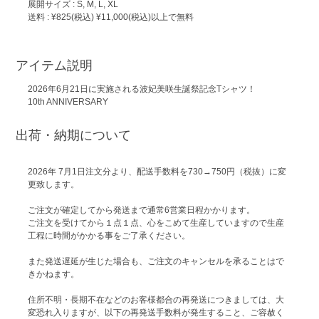
展開サイズ : S, M, L, XL
送料 : ¥825(税込) ¥11,000(税込)以上で無料
アイテム説明
2026年6月21日に実施される波妃美咲生誕祭記念Tシャツ！
10th ANNIVERSARY
出荷・納期について
2026年 7月1日注文分より、配送手数料を730→750円（税抜）に変
更致します。
ご注文が確定してから発送まで通常6営業日程かかります。
ご注文を受けてから１点１点、心をこめて生産していますので生産
工程に時間がかかる事をご了承ください。
また発送遅延が生じた場合も、ご注文のキャンセルを承ることはで
きかねます。
住所不明・長期不在などのお客様都合の再発送につきましては、大
変恐れ入りますが、以下の再発送手数料が発生すること、ご容赦く